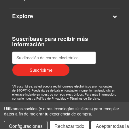
Explore
Suscríbase para recibir más
información
D
i
r
e
c
c
*Al suscribirse, usted acepta recibir correos electrónicos promocionales
i
de S4OPTIK. Puede darse de baja en cualquier momento haciendo clic en
el enlace incluido en nuestros correos electrónicos. Para más información,
ó
consulte nuestra Política de Privacidad y Términos de Servicio.
n
Utilizamos cookies (y otras tecnologías similares) para recopilar
d
datos a fin de mejorar tu experiencia de compra.
e
c
Configuraciones
Rechazar todo
Aceptar todas l
o