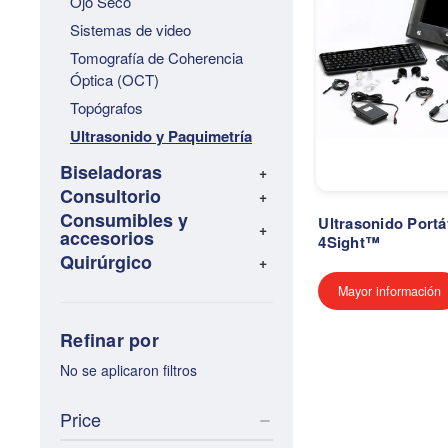
Ojo Seco
Sistemas de video
Tomografía de Coherencia
Óptica (OCT)
Topógrafos
Ultrasonido y Paquimetría
Biseladoras
Consultorio
Consumibles y
Ultrasonido Portát
accesorios
4Sight™
Quirúrgico
Mayor información
Refinar por
No se aplicaron filtros
Price