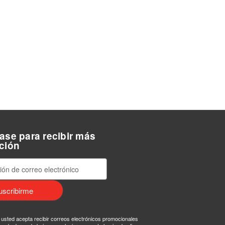
ase para recibir más
ción
, usted acepta recibir correos electrónicos promocionales