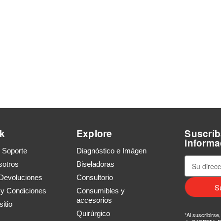
k
Explore
Suscríb
informa
y Soporte
Diagnóstico e Imágen
D
sotros
Biseladoras
i
Devoluciones
Consultorio
r
 y Condiciones
Consumibles y
e
accesorios
c
itio
c
Quirúrgico
*Al suscribirse