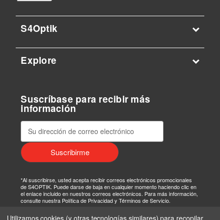
S4Optik
Explore
Suscríbase para recibir más
información
D
i
r
e
c
c
*Al suscribirse, usted acepta recibir correos electrónicos promocionales
i
de S4OPTIK. Puede darse de baja en cualquier momento haciendo clic en
el enlace incluido en nuestros correos electrónicos. Para más información,
ó
consulte nuestra Política de Privacidad y Términos de Servicio.
n
Utilizamos cookies (y otras tecnologías similares) para recopilar
d