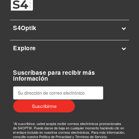
S4Optik
Explore
Suscríbase para recibir más
información
D
i
r
e
c
c
*Al suscribirse, usted acepta recibir correos electrónicos promocionales
i
de S4OPTIK. Puede darse de baja en cualquier momento haciendo clic en
el enlace incluido en nuestros correos electrónicos. Para más información,
ó
consulte nuestra Política de Privacidad y Términos de Servicio.