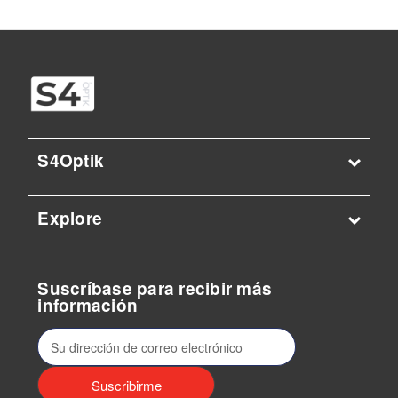
S4Optik
Explore
Suscríbase para recibir más
información
D
i
r