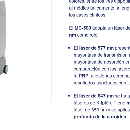
colores, entre los tres dispon
al médico únicamente la long
los casos clínicos.
El
MC-500
adopta un láser d
nm
como rojo.
El
láser de 577 nm
presen
mayor tasa de transmisión 
mayor tasa de absorción e
comparación con los lásere
la
PRP
, a lesiones cercan
resultados asociados con l
El
láser de 647 nm
se ha u
láseres de Kriptón. Tiene
m
láser de 659 nm y se aplica
profunda de la coroides
.