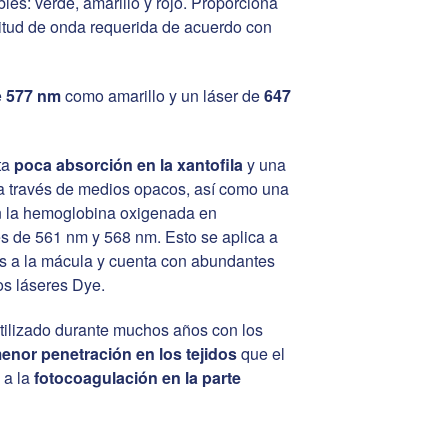
ibles: verde, amarillo y rojo. Proporciona
itud de onda requerida de acuerdo con
e
577 nm
como amarillo y un láser de
647
ta
poca absorción en la xantofila
y una
a través de medios opacos, así como una
n la hemoglobina oxigenada en
s de 561 nm y 568 nm. Esto se aplica a
as a la mácula y cuenta con abundantes
os láseres Dye.
tilizado durante muchos años con los
enor penetración en los tejidos
que el
 a la
fotocoagulación en la parte