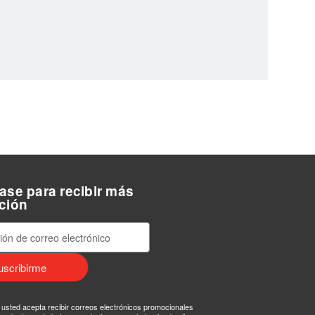
ase para recibir más
ción
, usted acepta recibir correos electrónicos promocionales