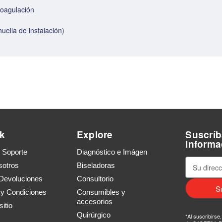
coagulación
ella de instalación)
k
Explore
Suscríb
informa
y Soporte
Diagnóstico e Imágen
D
sotros
Biseladoras
i
Devoluciones
Consultorio
r
 y Condiciones
Consumibles y
e
accesorios
itio
c
Quirúrgico
*Al suscribirse
c