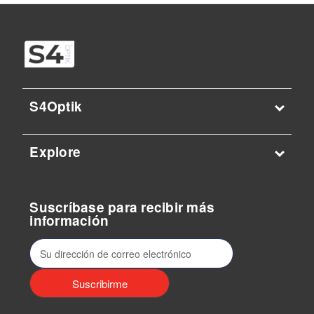
S4Optik
Explore
Suscríbase para recibir más
información
D
i
r
e
c