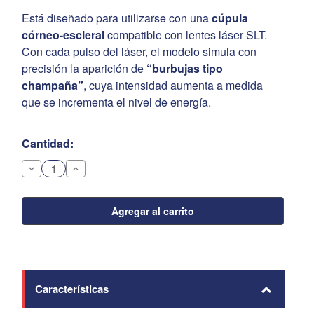
Está diseñado para utilizarse con una
cúpula
córneo-escleral
compatible con lentes láser SLT.
Con cada pulso del láser, el modelo simula con
precisión la aparición de
“burbujas tipo
champaña”
, cuya intensidad aumenta a medida
que se incrementa el nivel de energía.
Existencias
Cantidad:
actuales:
Disminuir
Aumentar
la
la
cantidad
cantidad
de
de
Modelo
Modelo
quirúrgico
quirúrgico
para
para
laser
laser
SLT
SLT
SimulEYE®
SimulEYE®
Características