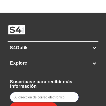
S4Optik
Explore
Suscríbase para recibir más
información
D
i