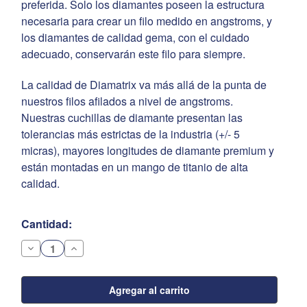
preferida. Solo los diamantes poseen la estructura
necesaria para crear un filo medido en angstroms, y
los diamantes de calidad gema, con el cuidado
adecuado, conservarán este filo para siempre.
La calidad de Diamatrix va más allá de la punta de
nuestros filos afilados a nivel de angstroms.
Nuestras cuchillas de diamante presentan las
tolerancias más estrictas de la industria (+/- 5
micras), mayores longitudes de diamante premium y
están montadas en un mango de titanio de alta
calidad.
Existencias
Cantidad:
actuales:
Disminuir
Aumentar
la
la
cantidad
cantidad
de
de
Cuchilletes
Cuchilletes
de
de
Diamante
Diamante