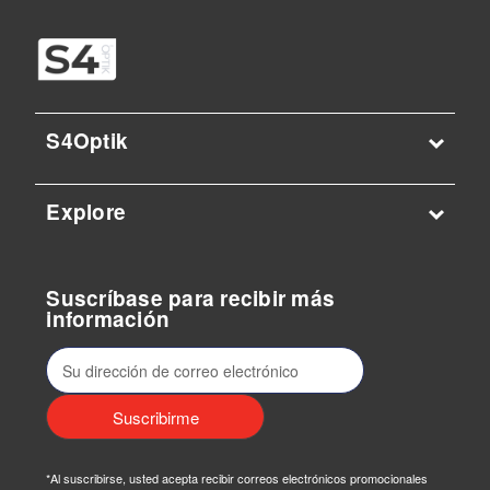
S4Optik
Explore
Suscríbase para recibir más
información
D
i
r
e
c
*Al suscribirse, usted acepta recibir correos electrónicos promocionales