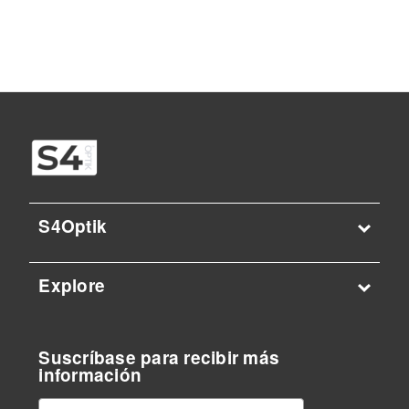
S4Optik
Explore
Suscríbase para recibir más
información
D